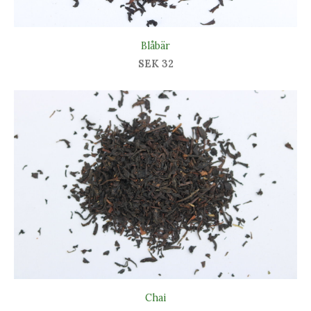
Blåbär
SEK 32
Chai